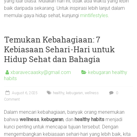
yang luar biasa. Mulailah hari ini, tidak ada waktu yang lebih
baik daripada sekarang. Untuk inspirasi lebih lanjut dalam
memulai gaya hidup sehat, kunjungi
mintlifestyles
.
Temukan Kebahagiaan: 7
Kebiasaan Sehari-Hari untuk
Hidup Sehat dan Bahagia
xbaravecaasky@gmail.com
kebugaran healthy
habits
August 6, 2025
healthy
,
kebugaran
,
wellness
0
Comment
Dalam mencari kebahagiaan, banyak orang menemukan
bahwa
wellness
,
kebugaran
, dan
healthy habits
menjadi
kunci penting untuk mencapai tujuan tersebut. Dengan
mengembangkan kebiasaan sehari-hari yang lebih baik, kita