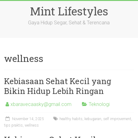
Skip
Mint Lifestyles
to
content
Gaya Hidup Segar, Sehat & Terencana
wellness
Kebiasaan Sehat Kecil yang
Bikin Hidup Lebih Ringan
xbaravecaasky@gmail.com
Teknologi
November 14, 2025
healthy habits
,
kebugaran
,
self improvement
,
tips praktis
,
wellness