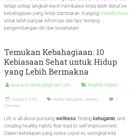
tetapi setiap langkah kecil membawa Anda lebih dekat ke
kebahagiaan yang Anda dambakan. Kunjungi
mintlifestyles
untuk lebih banyak informasi dan tips tentang
pengembangan diri dan kesehatan!
Temukan Kebahagiaan: 10
Kebiasaan Sehat untuk Hidup
yang Lebih Bermakna
xbaravecaasky@gmail.com
healthy habits
August 5, 2025
healthy
,
kebugaran
,
wellness
0
Comment
Life is all about pursuing
wellness
, finding
kebugaran
, and
creating healthy habits that lead to self-improvement.
Dalam kehidupan yang serba cepat ini, seringkali kita