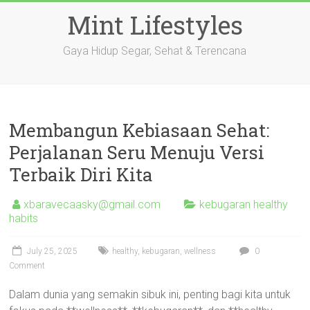
Skip
Mint Lifestyles
to
content
Gaya Hidup Segar, Sehat & Terencana
Membangun Kebiasaan Sehat:
Perjalanan Seru Menuju Versi
Terbaik Diri Kita
xbaravecaasky@gmail.com
kebugaran healthy
habits
July 25, 2025
healthy
,
kebugaran
,
wellness
0
Comment
Dalam dunia yang semakin sibuk ini, penting bagi kita untuk