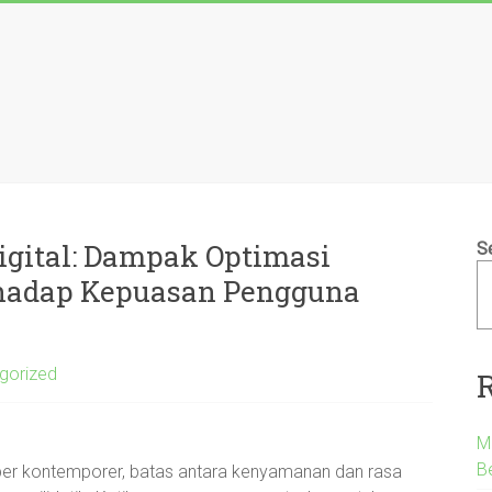
Digital: Dampak Optimasi
S
erhadap Kepuasan Pengguna
gorized
M
B
ber kontemporer, batas antara kenyamanan dan rasa