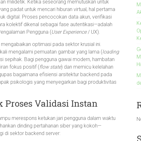
ngan milidetik. Ketika seseorang memutuskan untuk
M
ang padat untuk mencari hiburan virtual, hal pertama
A
k digital. Proses pencocokan data akun, verifikasi
K
a kolektif dikenal sebagai fase autentikasi—adalah
O
Pengalaman Pengguna (
User Experience
/ UX).
K
n mengabaikan optimasi pada sektor krusial ini.
G
g kali mengalami pemuatan gambar yang lama (
loading
Me
esi sepihak. Bagi pengguna gawai modern, hambatan
H
ran fokus positif (
flow state
) dan memicu kelelahan
engupas bagaimana efisiensi arsitektur backend pada
M
 psikologis yang menyegarkan bagi produktivitas
d
k Proses Validasi Instan
mpu merespons ketukan jari pengguna dalam waktu
N
ahankan dinding pertahanan siber yang kokoh—
gi di sektor backend server: