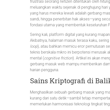
frustrasi seorang netizen ditentukan oleh hitu
meluangkan waktu sejenak di penghujung hari y
yang harus mereka lewati adalah gerbang masu
sandi, hingga penerbitan hak akses—yang secar
fondasi utama yang membentuk keseluruhan 
Sering kali, platform digital yang kurang mapa
Akibatnya, halaman masuk terasa kaku, serin
loop
), atau bahkan memicu eror pemutusan s
teknis berskala mikro ini berpotensi merusak ali
mental (
cognitive friction
). Artikel ini akan m
gerbang masuk web mampu memberikan dampak
harian pengguna.
Sains Kriptografi di Bali
Menghasilkan sebuah gerbang masuk yang ma
kurang dari satu detik—sambil tetap mempert
memerlukan harmonisasi teknologi tingkat ting