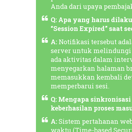
Anda dari upaya pembajak
Q: Apa yang harus dilaku
“Session Expired” saat s
A:
Notifikasi tersebut ada
server untuk melindungi 
ada aktivitas dalam inte
menyegarkan halaman br
memasukkan kembali deta
memperbarui sesi.
Q: Mengapa sinkronisas
keberhasilan proses mas
A:
Sistem pertahanan web
waktu (
Time-based Secur