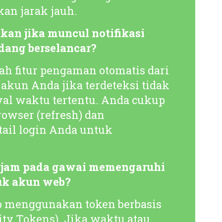
an jarak jauh.
kan jika muncul notifikasi
edang berselancar?
lah fitur pengaman otomatis dari
akun Anda jika terdeteksi tidak
rval waktu tertentu. Anda cukup
owser (
refresh
) dan
il login Anda untuk
i jam pada gawai memengaruhi
uk akun web?
 menggunakan token berbasis
ity Tokens
). Jika waktu atau