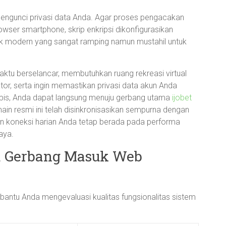
engunci privasi data Anda. Agar proses pengacakan
wser smartphone, skrip enkripsi dikonfigurasikan
tik modern yang sangat ramping namun mustahil untuk
aktu berselancar, membutuhkan ruang rekreasi virtual
ator, serta ingin memastikan privasi data akun Anda
lapis, Anda dapat langsung menuju gerbang utama
ijobet
 resmi ini telah disinkronisasikan sempurna dengan
lan koneksi harian Anda tetap berada pada performa
aya.
ja Gerbang Masuk Web
mbantu Anda mengevaluasi kualitas fungsionalitas sistem