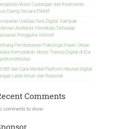
engelola Akses Cadangan dan Keamanan
kun Daring Secara Efektif
ecepatan Validasi Sesi Digital: Dampak
ptimasi Arsitektur Otentikasi Terhadap
epuasan Pengguna Internet
erbang Pembebasan Psikologis Kaum Urban
lalui Kemudahan Akses Transisi Digital di Era
iperkonektivitas
IO88 dan Cara Menilai Platform Hiburan Digital
engan Lebih Aman dan Rasional
Recent Comments
o comments to show.
Sponsor