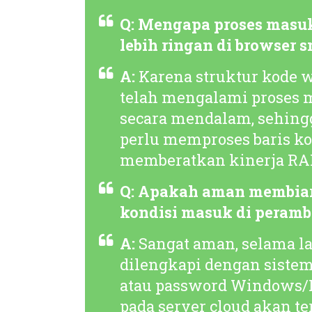
Q: Mengapa proses masuk 
lebih ringan di browser 
A:
Karena struktur kode w
telah mengalami proses m
secara mendalam, sehing
perlu memproses baris k
memberatkan kinerja RA
Q: Apakah aman membiar
kondisi masuk di peramb
A:
Sangat aman, selama la
dilengkapi dengan sistem
atau password Windows/M
pada server cloud akan t