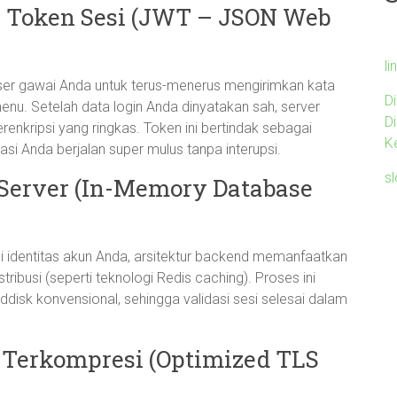
 Token Sesi (JWT – JSON Web
li
er gawai Anda untuk terus-menerus mengirimkan kata
D
enu. Setelah data login Anda dinyatakan sah, server
D
renkripsi yang ringkas. Token ini bertindak sebagai
K
i Anda berjalan super mulus tanpa interupsi.
s
 Server (In-Memory Database
identitas akun Anda, arsitektur backend memanfaatkan
ibusi (seperti teknologi Redis caching). Proses ini
disk konvensional, sehingga validasi sesi selesai dalam
 Terkompresi (Optimized TLS