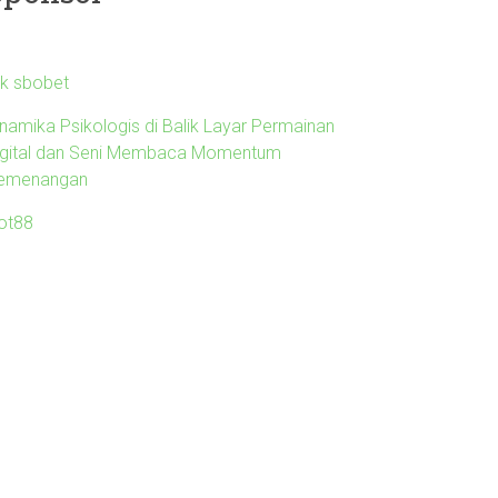
nk sbobet
inamika Psikologis di Balik Layar Permainan
igital dan Seni Membaca Momentum
emenangan
lot88