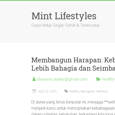
Skip
to
Mint Lifestyles
content
Gaya Hidup Segar, Sehat & Terencana
Membangun Harapan: Keb
Lebih Bahagia dan Seimb
xbaravecaasky@gmail.com
healthy
July 23, 2025
healthy
,
kebugaran
,
wellness
Di dunia yang terus berputar ini, menjaga **we
menjadi kunci untuk menciptakan kebahagiaan
dalam rutinitas sehari-hari, terkadang kita lu