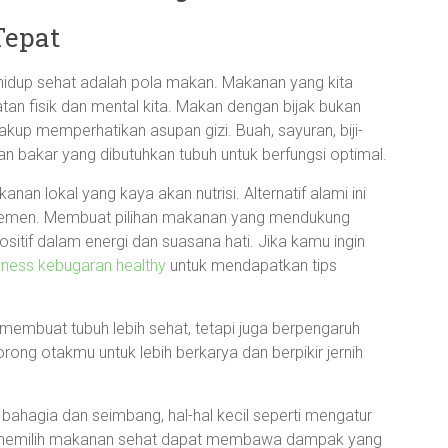
Tepat
 hidup sehat adalah pola makan. Makanan yang kita
n fisik dan mental kita. Makan dengan bijak bukan
akup memperhatikan asupan gizi. Buah, sayuran, biji-
ahan bakar yang dibutuhkan tubuh untuk berfungsi optimal.
an lokal yang kaya akan nutrisi. Alternatif alami ini
suplemen. Membuat pilihan makanan yang mendukung
itif dalam energi dan suasana hati. Jika kamu ingin
lness kebugaran healthy
untuk mendapatkan tips
membuat tubuh lebih sehat, tetapi juga berpengaruh
rong otakmu untuk lebih berkarya dan berpikir jernih
bahagia dan seimbang, hal-hal kecil seperti mengatur
an memilih makanan sehat dapat membawa dampak yang