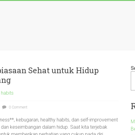
iasaan Sehat untuk Hidup
S
ang
 habits
0 Comment
llness**, kebugaran, healthy habits, dan self-improvement
M
 dan keseimbangan dalam hidup. Saat kita terjebak
B
pa untuk memberikan perhatian yang cukup pada diri