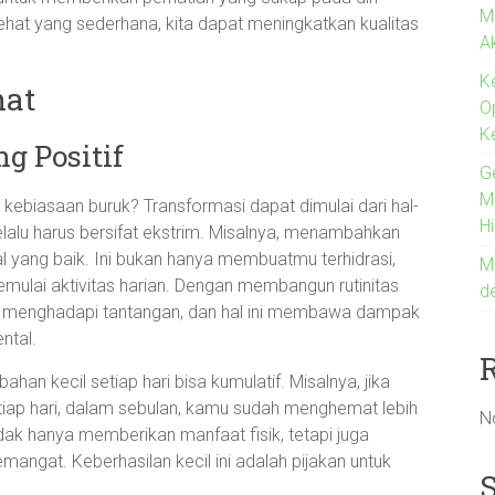
M
hat yang sederhana, kita dapat meningkatkan kualitas
A
K
hat
O
K
g Positif
G
Me
kebiasaan buruk? Transformasi dapat dimulai dari hal-
H
lalu harus bersifat ekstrim. Misalnya, menambahkan
al yang baik. Ini bukan hanya membuatmu terhidrasi,
M
ulai aktivitas harian. Dengan membangun rutinitas
d
 siap menghadapi tantangan, dan hal ini membawa dampak
ntal.
han kecil setiap hari bisa kumulatif. Misalnya, jika
ap hari, dalam sebulan, kamu sudah menghemat lebih
N
idak hanya memberikan manfaat fisik, tetapi juga
ngat. Keberhasilan kecil ini adalah pijakan untuk