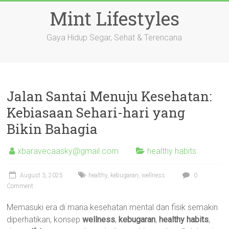
Skip
Mint Lifestyles
to
content
Gaya Hidup Segar, Sehat & Terencana
Jalan Santai Menuju Kesehatan:
Kebiasaan Sehari-hari yang
Bikin Bahagia
xbaravecaasky@gmail.com
healthy habits
August 3, 2025
healthy
,
kebugaran
,
wellness
0
Comment
Memasuki era di mana kesehatan mental dan fisik semakin
diperhatikan, konsep
wellness
,
kebugaran
,
healthy habits
,