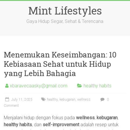
Skip
Mint Lifestyles
to
content
Gaya Hidup Segar, Sehat & Terencana
Menemukan Keseimbangan: 10
Kebiasaan Sehat untuk Hidup
yang Lebih Bahagia
xbaravecaasky@gmail.com
healthy habits
July 11, 2025
healthy
,
kebugaran
,
wellness
0
Comment
Menjalani hidup dengan fokus pada
wellness
,
kebugaran
,
healthy habits
, dan
self-improvement
adalah resep untuk