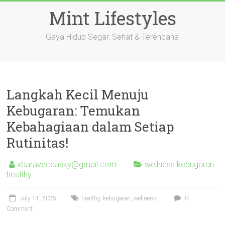
Skip
Mint Lifestyles
to
content
Gaya Hidup Segar, Sehat & Terencana
Langkah Kecil Menuju
Kebugaran: Temukan
Kebahagiaan dalam Setiap
Rutinitas!
xbaravecaasky@gmail.com
wellness kebugaran
healthy
July 11, 2025
healthy
,
kebugaran
,
wellness
0
Comment