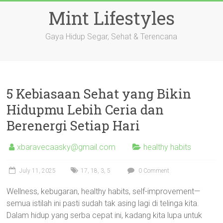
Skip
Mint Lifestyles
to
content
Gaya Hidup Segar, Sehat & Terencana
5 Kebiasaan Sehat yang Bikin
Hidupmu Lebih Ceria dan
Berenergi Setiap Hari
xbaravecaasky@gmail.com
healthy habits
July 11, 2025
17
,
18
,
3
,
5
0 Comment
Wellness, kebugaran, healthy habits, self-improvement—
semua istilah ini pasti sudah tak asing lagi di telinga kita.
Dalam hidup yang serba cepat ini, kadang kita lupa untuk