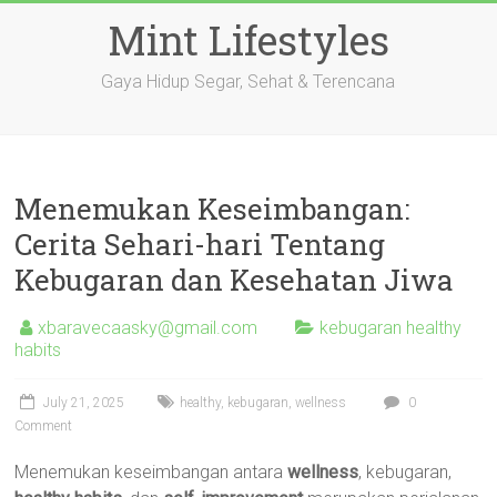
Skip
Mint Lifestyles
to
content
Gaya Hidup Segar, Sehat & Terencana
Menemukan Keseimbangan:
Cerita Sehari-hari Tentang
Kebugaran dan Kesehatan Jiwa
xbaravecaasky@gmail.com
kebugaran healthy
habits
July 21, 2025
healthy
,
kebugaran
,
wellness
0
Comment
Menemukan keseimbangan antara
wellness
, kebugaran,