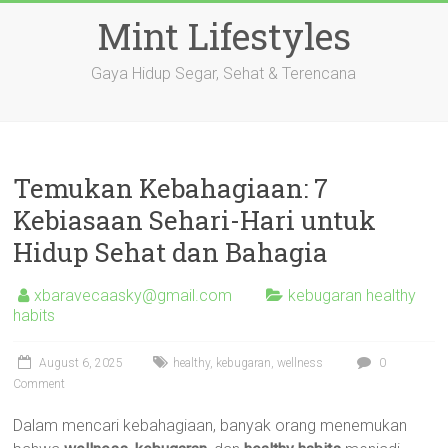
Skip
Mint Lifestyles
to
content
Gaya Hidup Segar, Sehat & Terencana
Temukan Kebahagiaan: 7
Kebiasaan Sehari-Hari untuk
Hidup Sehat dan Bahagia
xbaravecaasky@gmail.com
kebugaran healthy
habits
August 6, 2025
healthy
,
kebugaran
,
wellness
0
Comment
Dalam mencari kebahagiaan, banyak orang menemukan