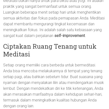
Meditasi bukan hanya untuk para biksu atau yogi. Ini adalah
praktik yang sangat bermanfaat untuk semua orang.
Luangkan beberapa menit setiap hari untuk menghentikan
semua aktivitas dan fokus pada pernapasan Anda. Meditasi
dapat membantu mengurangi tingkat kecemasan dan
meningkatkan fokus. Ini adalah salah satu kebiasaan yang
sangat kuat dalam perjalanan
self-improvement
.
Ciptakan Ruang Tenang untuk
Meditasi
Setiap orang memiliki cara berbeda untuk bermeditasi.
Anda bisa mencoba melakukannya di tempat yang tenang
setiap pagi, atau bahkan sebelum tidur. Buat suasana yang
nyaman dengan menyalakan lilin atau mendengarkan musik
lembut. Dengan mendekatkan diri ke titik ketenangan, Anda
akan merasakan manfaatnya dalam kehidupan sehari-hari,
termasuk dalam meningkatkan kualitas hubungan Anda
dengan orang lain.