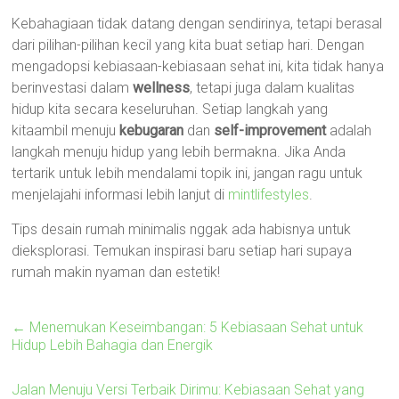
Kebahagiaan tidak datang dengan sendirinya, tetapi berasal
dari pilihan-pilihan kecil yang kita buat setiap hari. Dengan
mengadopsi kebiasaan-kebiasaan sehat ini, kita tidak hanya
berinvestasi dalam
wellness
, tetapi juga dalam kualitas
hidup kita secara keseluruhan. Setiap langkah yang
kitaambil menuju
kebugaran
dan
self-improvement
adalah
langkah menuju hidup yang lebih bermakna. Jika Anda
tertarik untuk lebih mendalami topik ini, jangan ragu untuk
menjelajahi informasi lebih lanjut di
mintlifestyles
.
Tips desain rumah minimalis nggak ada habisnya untuk
dieksplorasi. Temukan inspirasi baru setiap hari supaya
rumah makin nyaman dan estetik!
←
Menemukan Keseimbangan: 5 Kebiasaan Sehat untuk
Hidup Lebih Bahagia dan Energik
Jalan Menuju Versi Terbaik Dirimu: Kebiasaan Sehat yang