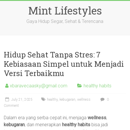
Skip
Mint Lifestyles
to
content
Gaya Hidup Segar, Sehat & Terencana
Hidup Sehat Tanpa Stres: 7
Kebiasaan Simpel untuk Menjadi
Versi Terbaikmu
xbaravecaasky@gmail.com
healthy habits
July 21, 2025
healthy
,
kebugaran
,
wellness
0
Comment
Dalam era yang serba cepat ini, menjaga
wellness
,
kebugaran
, dan menerapkan
healthy habits
bisa jadi