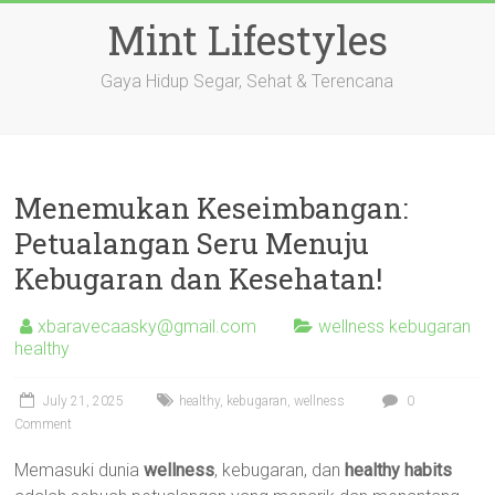
Skip
Mint Lifestyles
to
content
Gaya Hidup Segar, Sehat & Terencana
Menemukan Keseimbangan:
Petualangan Seru Menuju
Kebugaran dan Kesehatan!
xbaravecaasky@gmail.com
wellness kebugaran
healthy
July 21, 2025
healthy
,
kebugaran
,
wellness
0
Comment
Memasuki dunia
wellness
, kebugaran, dan
healthy habits