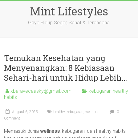
Skip
Mint Lifestyles
to
content
Gaya Hidup Segar, Sehat & Terencana
Temukan Kesehatan yang
Menyenangkan: 8 Kebiasaan
Sehari-hari untuk Hidup Lebih…
xbaravecaasky@gmail.com
kebugaran healthy
habits
August 6, 2025
healthy
,
kebugaran
,
wellness
0
Comment
Memasuki dunia
wellness
, kebugaran, dan healthy habits,