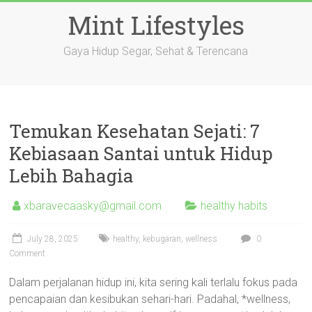
Skip
Mint Lifestyles
to
content
Gaya Hidup Segar, Sehat & Terencana
Temukan Kesehatan Sejati: 7
Kebiasaan Santai untuk Hidup
Lebih Bahagia
xbaravecaasky@gmail.com
healthy habits
July 28, 2025
healthy
,
kebugaran
,
wellness
0
Comment
Dalam perjalanan hidup ini, kita sering kali terlalu fokus pada
pencapaian dan kesibukan sehari-hari. Padahal, *wellness,