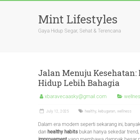
Skip
to
Mint Lifestyles
content
Gaya Hidup Segar, Sehat & Terencana
Jalan Menuju Kesehatan: 
Hidup Lebih Bahagia
xbaravecaasky@gmail.com
wellne
July 12, 2025
healthy
,
kebugaran
,
wellness
Dalam era modern seperti sekarang ini, bany
dan
healthy habits
bukan hanya sekedar trend, 
improvement
yang membawa dampak besar pada