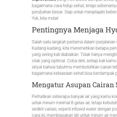
bagaimana cara hidup sehat, tetapi sebenarny
perubahan besar. Siap untuk menjelajahi bebera
Yuk, kita mulai!
Pentingnya Menjaga Hy
Salah satu langkah pertama dalam perjalanan 
Kadang-kadang, kita meremehkan betapa penting
yang sering kali diabaikan. Tidak hanya menghi
otak yang optimal. Coba deh, setiap kali kam
sinyal bahwa tubuhmu membutuhkan cairan leb
bagaimana kebiasaan sehat bisa berdampak pa
Mengatur Asupan Cairan 
Perhatikan seberapa banyak air yang kamu k
untuk minum minimal 8 gelas air, tetapi kebu
sedikit variasi, seperti infused water denga
cara ini, membiasakan diri untuk minum air me