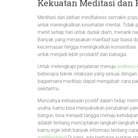
Kekuatan Meditasi dan 
Meditasi dan latihan mindfulness semakin popu
untuk meningkatkan kesehatan mental. Tidak 
menit setiap hari untuk duduk diam, menarik 
Banyak yang merasakan manfaat luar biasa dari
kecemasan hingga meningkatkan konsentrasi.
untuk menjadi lebih produktif dan bahagia.
Untuk melengkapi perjalanan menuju
wellness 
beberapa teknik relaksasi yang sesuai dengan
bagaimana meditasi dapat mengubah cara pan
sekitarmu.
Munculnya kebiasaan positif dalam hidup mema
usaha, kamu bisa menyaksikan perubahan yang
bangun, bisa menjadi tangga menuju kehidupan
adalah tentang menciptakan langkah-langkah kec
kamu ingin lebih banyak informasi tentang car
mintlifestyles
! Di sana, ada berbagai sumber da