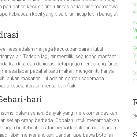
M
a perubahan kecil dalam rutinitas harian bisa membawa
A
pa kebiasaan kecil yang bisa bikin hidup lebih bahagia?
K
O
drasi
K
G
wellness adalah menjaga kecukupan cairan tubuh.
Me
nya air. Terlebih lagi, air memiliki segudang manfaat
H
ndarkan kita dari dehidrasi, tetapi juga mendukung fungsi
u merasa lapar padahal baru makan, mungkin itu hanya
M
ih, bukan makanan. Ini adalah contoh sederhana
d
da kesejahteraan mental dan fisik.
Sehari-hari
onsumsi dalam sehari. Banyak yang merekomendasikan
N
tuhan setiap orang berbeda. Cobalah untuk menambahkan
n potongan buah-buahan atau herbal kesukaanmu. Dengan
njadi lebih menyenangkan. Jangan lupa bawa botol air