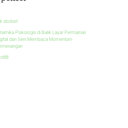
nk sbobet
inamika Psikologis di Balik Layar Permainan
igital dan Seni Membaca Momentum
emenangan
lot88