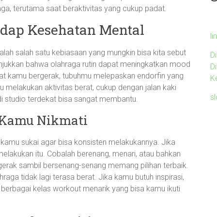
aga, terutama saat beraktivitas yang cukup padat.
dap Kesehatan Mental
li
alah salah satu kebiasaan yang mungkin bisa kita sebut
D
nunjukkan bahwa olahraga rutin dapat meningkatkan mood
D
aat kamu bergerak, tubuhmu melepaskan endorfin yang
K
lu melakukan aktivitas berat, cukup dengan jalan kaki
s
i studio terdekat bisa sangat membantu.
 Kamu Nikmati
kamu sukai agar bisa konsisten melakukannya. Jika
 melakukan itu. Cobalah berenang, menari, atau bahkan
erak sambil bersenang-senang memang pilihan terbaik.
aga tidak lagi terasa berat. Jika kamu butuh inspirasi,
berbagai kelas workout menarik yang bisa kamu ikuti