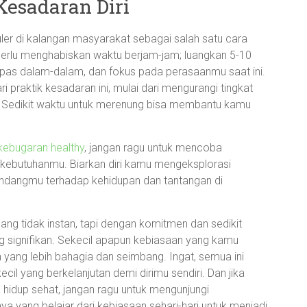
Kesadaran Diri
ler di kalangan masyarakat sebagai salah satu cara
perlu menghabiskan waktu berjam-jam; luangkan 5-10
napas dalam-dalam, dan fokus pada perasaanmu saat ini.
 praktik kesadaran ini, mulai dari mengurangi tingkat
 Sedikit waktu untuk merenung bisa membantu kamu
kebugaran healthy
, jangan ragu untuk mencoba
 kebutuhanmu. Biarkan diri kamu mengeksplorasi
dangmu terhadap kehidupan dan tantangan di
ng tidak instan, tapi dengan komitmen dan sedikit
 signifikan. Sekecil apapun kebiasaan yang kamu
 yang lebih bahagia dan seimbang. Ingat, semua ini
il yang berkelanjutan demi dirimu sendiri. Dan jika
a hidup sehat, jangan ragu untuk mengunjungi
ya yang belajar dari kebiasaan sehari-hari untuk menjadi