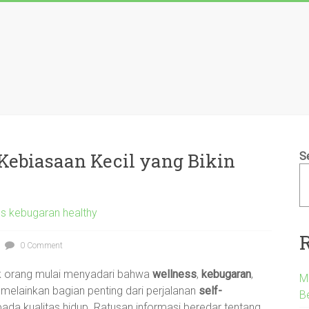
Kebiasaan Kecil yang Bikin
S
ss kebugaran healthy
0 Comment
ak orang mulai menyadari bahwa
wellness
,
kebugaran
,
M
melainkan bagian penting dari perjalanan
self-
B
 kualitas hidup. Ratusan informasi beredar tentang