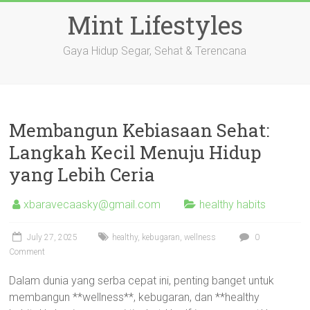
Skip
Mint Lifestyles
to
content
Gaya Hidup Segar, Sehat & Terencana
Membangun Kebiasaan Sehat:
Langkah Kecil Menuju Hidup
yang Lebih Ceria
xbaravecaasky@gmail.com
healthy habits
July 27, 2025
healthy
,
kebugaran
,
wellness
0
Comment
Dalam dunia yang serba cepat ini, penting banget untuk
membangun **wellness**, kebugaran, dan **healthy