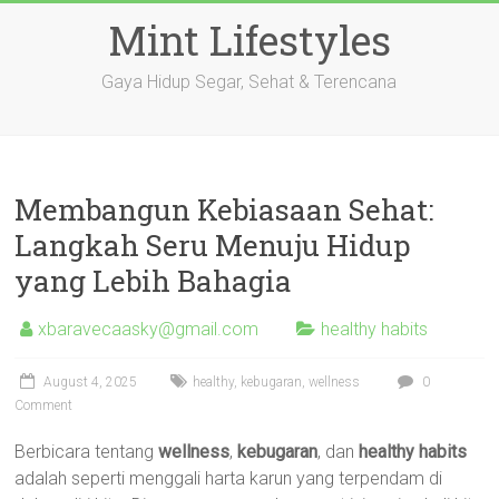
Skip
Mint Lifestyles
to
content
Gaya Hidup Segar, Sehat & Terencana
Membangun Kebiasaan Sehat:
Langkah Seru Menuju Hidup
yang Lebih Bahagia
xbaravecaasky@gmail.com
healthy habits
August 4, 2025
healthy
,
kebugaran
,
wellness
0
Comment
Berbicara tentang
wellness
,
kebugaran
, dan
healthy habits
adalah seperti menggali harta karun yang terpendam di