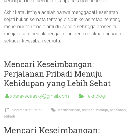
kehidupan lebih seimbang tanpa tekanan berlebih.
Akhir kata، intinya adalah bahwa menggapai kesehatan
sejati bukan semata tentang disiplin keras tetapi tentang
menemukan ritme alami diri sendiri sehingga proses itu
menjadi satu bentuk pengalaman penuh makna daripada
sekadar kewajiban semata.
Mencari Keseimbangan:
Perjalanan Pribadi Menuju
Kehidupan yang Lebih Sehat
xbaravecaasky@gmail.com
Teknologi
November 25, 2025
keseimbangan
,
mencari
,
menuju
,
perjalanan
,
pribadi
Mencari Keseimbangan: