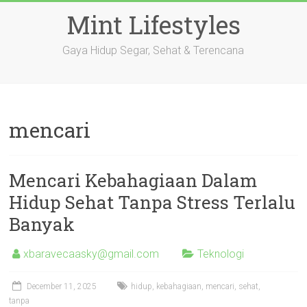
Skip
Mint Lifestyles
to
content
Gaya Hidup Segar, Sehat & Terencana
mencari
Mencari Kebahagiaan Dalam
Hidup Sehat Tanpa Stress Terlalu
Banyak
xbaravecaasky@gmail.com
Teknologi
December 11, 2025
hidup
,
kebahagiaan
,
mencari
,
sehat
,
tanpa