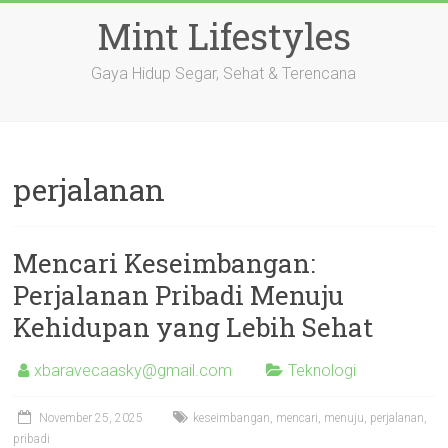
Skip
Mint Lifestyles
to
content
Gaya Hidup Segar, Sehat & Terencana
perjalanan
Mencari Keseimbangan:
Perjalanan Pribadi Menuju
Kehidupan yang Lebih Sehat
xbaravecaasky@gmail.com
Teknologi
November 25, 2025
keseimbangan
,
mencari
,
menuju
,
perjalanan
,
pribadi