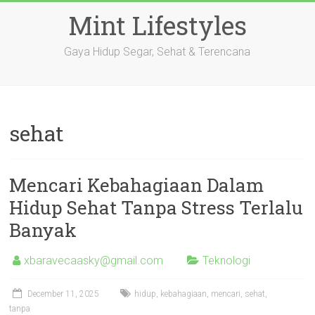
Skip
Mint Lifestyles
to
content
Gaya Hidup Segar, Sehat & Terencana
sehat
Mencari Kebahagiaan Dalam
Hidup Sehat Tanpa Stress Terlalu
Banyak
xbaravecaasky@gmail.com
Teknologi
December 11, 2025
hidup
,
kebahagiaan
,
mencari
,
sehat
,
tanpa