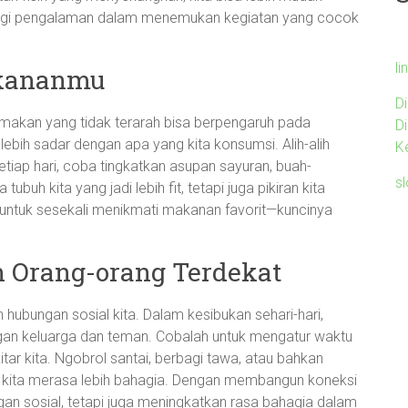
agi pengalaman dalam menemukan kegiatan yang cocok
li
akananmu
D
 makan yang tidak terarah bisa berpengaruh pada
D
 lebih sadar dengan apa yang kita konsumsi. Alih-alih
K
tiap hari, coba tingkatkan asupan sayuran, buah-
s
buh kita yang jadi lebih fit, tetapi juga pikiran kita
ya untuk sesekali menikmati makanan favorit—kuncinya
 Orang-orang Terdekat
 hubungan sosial kita. Dalam kesibukan sehari-hari,
gan keluarga dan teman. Cobalah untuk mengatur waktu
itar kita. Ngobrol santai, berbagi tawa, atau bahkan
kita merasa lebih bahagia. Dengan membangun koneksi
gan sosial, tetapi juga meningkatkan rasa bahagia dalam