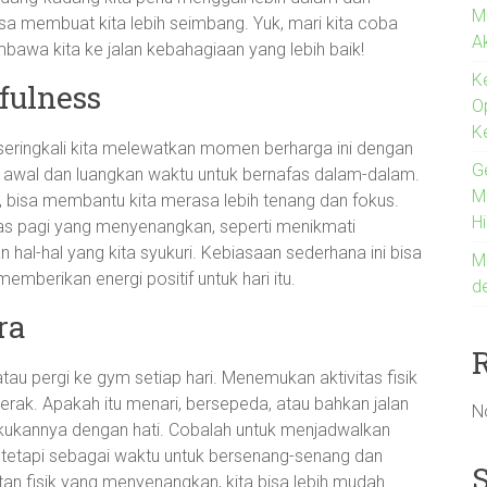
M
a membuat kita lebih seimbang. Yuk, mari kita coba
A
awa kita ke jalan kebahagiaan yang lebih baik!
K
fulness
O
K
seringkali kita melewatkan momen berharga ini dengan
G
h awal dan luangkan waktu untuk bernafas dalam-dalam.
Me
a, bisa membantu kita merasa lebih tenang dan fokus.
H
itas pagi yang menyenangkan, seperti menikmati
hal-hal yang kita syukuri. Kebiasaan sederhana ini bisa
M
emberikan energi positif untuk hari itu.
d
ra
atau pergi ke gym setiap hari. Menemukan aktivitas fisik
gerak. Apakah itu menari, bersepeda, atau bahkan jalan
N
lakukannya dengan hati. Cobalah untuk menjadwalkan
n, tetapi sebagai waktu untuk bersenang-senang dan
an fisik yang menyenangkan, kita bisa lebih mudah