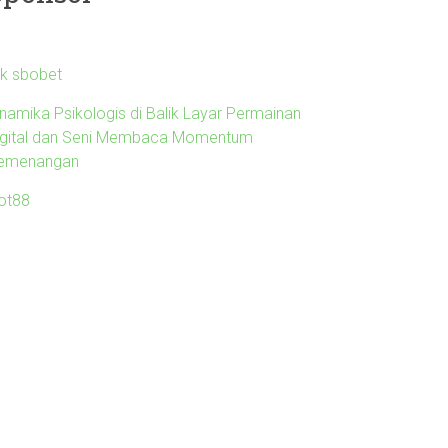
nk sbobet
inamika Psikologis di Balik Layar Permainan
igital dan Seni Membaca Momentum
emenangan
lot88