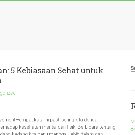
: 5 Kebiasaan Sehat untuk
S
a
gorized
ovement—empat kata ini pasti sering kita dengar,
M
i terhadap kesehatan mental dan fisik. Berbicara tentang
B
dang-kadang kita perlu menggali lebih dalam dan