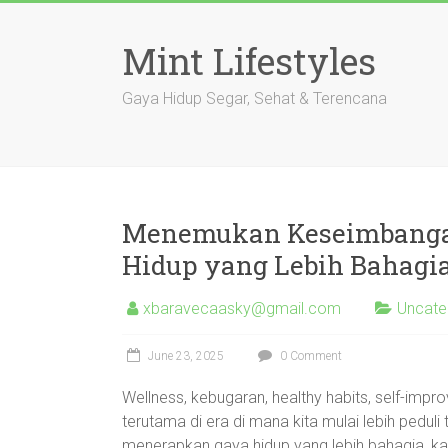
Skip
to
Mint Lifestyles
content
Gaya Hidup Segar, Sehat & Terencana
Menemukan Keseimbangan
Hidup yang Lebih Bahagi
xbaravecaasky@gmail.com
Uncate
June 23, 2025
0 Comment
Wellness, kebugaran, healthy habits, self-impr
terutama di era di mana kita mulai lebih pedul
menerapkan gaya hidup yang lebih bahagia, ka