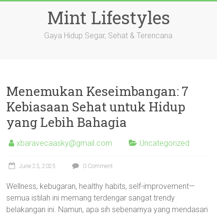
Skip
Mint Lifestyles
to
content
Gaya Hidup Segar, Sehat & Terencana
Menemukan Keseimbangan: 7
Kebiasaan Sehat untuk Hidup
yang Lebih Bahagia
xbaravecaasky@gmail.com
Uncategorized
June 23, 2025
0 Comment
Wellness, kebugaran, healthy habits, self-improvement—
semua istilah ini memang terdengar sangat trendy
belakangan ini. Namun, apa sih sebenarnya yang mendasari