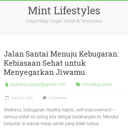
Skip
Mint Lifestyles
to
content
Gaya Hidup Segar, Sehat & Terencana
Jalan Santai Menuju Kebugaran:
Kebiasaan Sehat untuk
Menyegarkan Jiwamu
xbaravecaasky@gmail.com
Uncategorized
June 24, 2025
0 Comment
Wellness, kebugaran, healthy habits, self-improvement –
semua istilah ini sering kita dengar belakangan ini. Mereka
berputar di sekitar hidup sehat yang tidak hanya