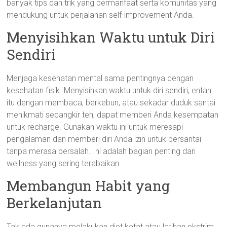
banyak tips dan trik yang bermanfaat serta komunitas yang
mendukung untuk perjalanan self-improvement Anda.
Menyisihkan Waktu untuk Diri
Sendiri
Menjaga kesehatan mental sama pentingnya dengan
kesehatan fisik. Menyisihkan waktu untuk diri sendiri, entah
itu dengan membaca, berkebun, atau sekadar duduk santai
menikmati secangkir teh, dapat memberi Anda kesempatan
untuk recharge. Gunakan waktu ini untuk meresapi
pengalaman dan memberi diri Anda izin untuk bersantai
tanpa merasa bersalah. Ini adalah bagian penting dari
wellness yang sering terabaikan.
Membangun Habit yang
Berkelanjutan
Tak ada gunanya melakukan diet ketat atau latihan ekstrim