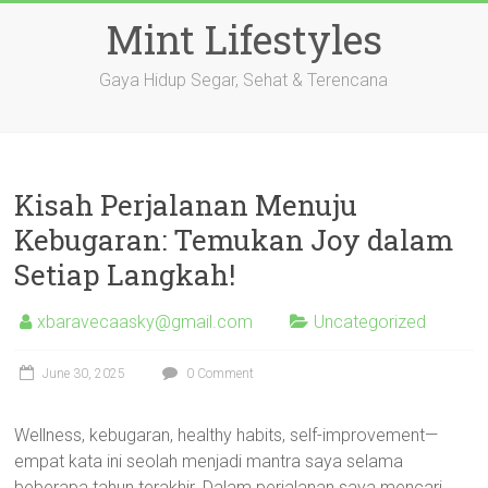
Skip
Mint Lifestyles
to
content
Gaya Hidup Segar, Sehat & Terencana
Kisah Perjalanan Menuju
Kebugaran: Temukan Joy dalam
Setiap Langkah!
xbaravecaasky@gmail.com
Uncategorized
June 30, 2025
0 Comment
Wellness, kebugaran, healthy habits, self-improvement—
empat kata ini seolah menjadi mantra saya selama
beberapa tahun terakhir. Dalam perjalanan saya mencari