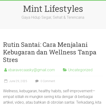
Skip
Mint Lifestyles
to
content
Gaya Hidup Segar, Sehat & Terencana
Rutin Santai: Cara Menjalani
Kebugaran dan Wellness Tanpa
Stres
xbaravecaasky@gmail.com
Uncategorized
June 29, 2025
0 Comment
Wellness, kebugaran, healthy habits, self-improvement—
empat istilah ini mungkin sering kita dengar di berbagai
artikel, video, atau bahkan di obrolan santai. Terkadang, kita