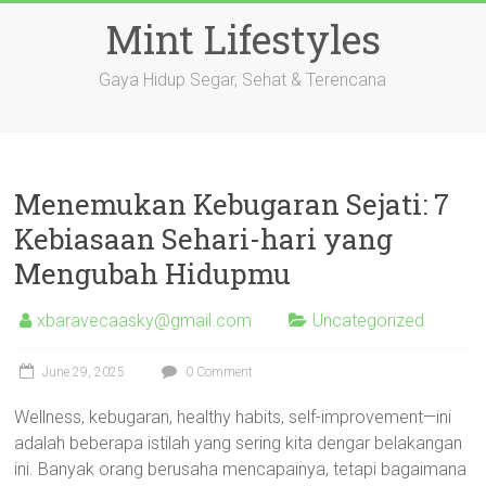
Skip
Mint Lifestyles
to
content
Gaya Hidup Segar, Sehat & Terencana
Menemukan Kebugaran Sejati: 7
Kebiasaan Sehari-hari yang
Mengubah Hidupmu
xbaravecaasky@gmail.com
Uncategorized
June 29, 2025
0 Comment
Wellness, kebugaran, healthy habits, self-improvement—ini
adalah beberapa istilah yang sering kita dengar belakangan
ini. Banyak orang berusaha mencapainya, tetapi bagaimana