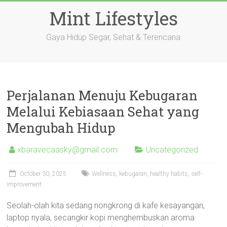
Skip
Mint Lifestyles
to
content
Gaya Hidup Segar, Sehat & Terencana
Perjalanan Menuju Kebugaran
Melalui Kebiasaan Sehat yang
Mengubah Hidup
xbaravecaasky@gmail.com
Uncategorized
October 30, 2025
Wellness, kebugaran, healthy habits, self-
improvement
Seolah-olah kita sedang nongkrong di kafe kesayangan,
laptop nyala, secangkir kopi menghembuskan aroma