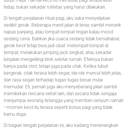
sudut meja. Hal-hal kecil itu membuat pagi terasa lebih
hidup, bukan sekadar rutinitas yang harus dilakukan.
Di tengah perjalanan ritual pagi, aku suka menyelipkan
sedikit gerak. Beberapa menit jalan di teras sambil menarik
napas panjang, atau lompat-lompat ringan kalau mood
sedang ceria. Bahkan jika cuaca sedang tidak bersahabat,
gerak kecil tetap bisa jadi obat: melompat-lompat di
tempat, melakukan jumping jack singkat, atau sekadar
berjalan mengelilingi blok sekitar rumah. Efeknya bukan
hanya pada otot, tetapi juga pada otak. Ketika tubuh
bergerak, otak terasa lebih segar, ide-ide muncul lebih jelas,
dan rasa segan terhadap tugas-tugas besar mulai
memudar. Eh, pernah juga aku menyeberang jalan sambil
memikirkan rencana sehat lain, dan secara tidak sengaja
menjumpai seorang tetangga yang memberi senyum ramah
—momen kecil itu terasa seperti bonus pagi yang tidak
kamu duga.
Di bagian tengah perjalanan ini, aku kadang menenangkan