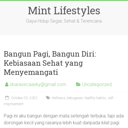
Skip
Mint Lifestyles
to
content
Gaya Hidup Segar, Sehat & Terencana
Bangun Pagi, Bangun Diri:
Kebiasaan Sehat yang
Menyemangati
xbaravecaasky@gmail.com
Uncategorized
October 29, 2025
Wellness, kebugaran, healthy habits, self-
improvement
Pagi ini aku bangun dengan mata setengah terbuka, tapi ada
dorongan kecil yang rasanya lebih kuat daripada kilat pagi: