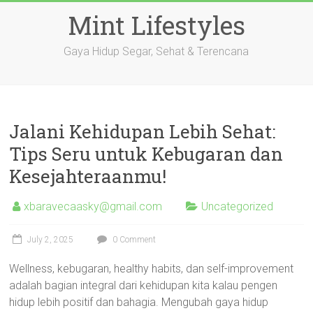
Skip
Mint Lifestyles
to
content
Gaya Hidup Segar, Sehat & Terencana
Jalani Kehidupan Lebih Sehat:
Tips Seru untuk Kebugaran dan
Kesejahteraanmu!
xbaravecaasky@gmail.com
Uncategorized
July 2, 2025
0 Comment
Wellness, kebugaran, healthy habits, dan self-improvement
adalah bagian integral dari kehidupan kita kalau pengen
hidup lebih positif dan bahagia. Mengubah gaya hidup