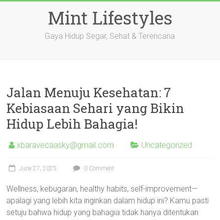
Skip
Mint Lifestyles
to
content
Gaya Hidup Segar, Sehat & Terencana
Jalan Menuju Kesehatan: 7
Kebiasaan Sehari yang Bikin
Hidup Lebih Bahagia!
xbaravecaasky@gmail.com
Uncategorized
June 27, 2025
0 Comment
Wellness, kebugaran, healthy habits, self-improvement—
apalagi yang lebih kita inginkan dalam hidup ini? Kamu pasti
setuju bahwa hidup yang bahagia tidak hanya ditentukan