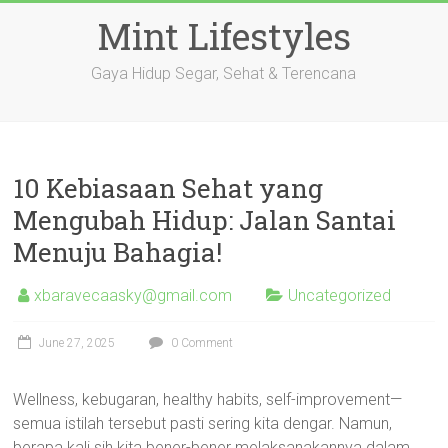
Skip
Mint Lifestyles
to
content
Gaya Hidup Segar, Sehat & Terencana
10 Kebiasaan Sehat yang
Mengubah Hidup: Jalan Santai
Menuju Bahagia!
xbaravecaasky@gmail.com
Uncategorized
June 27, 2025
0 Comment
Wellness, kebugaran, healthy habits, self-improvement—
semua istilah tersebut pasti sering kita dengar. Namun,
berapa kali sih kita bener-bener melaksanakannya dalam