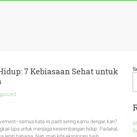
dup: 7 Kebiasaan Sehat untuk
S
a
gorized
rovement—semua kata ini pasti sering kamu dengar, kan?
M
ringkali lupa untuk menjaga keseimbangan hidup. Padahal,
B
lebih bahagia. Nah, mari kita eksplorasi tujuh