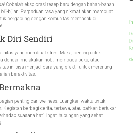
a! Cobalah eksplorasi resep baru dengan bahan-bahan
n biji-bijian. Perpaduan rasa yang nikmat akan membuat
ntuk bergabung dengan komunitas memasak di
li
!
D
 Diri Sendiri
D
K
tinitas yang membuat stres. Maka, penting untuk
s
 Bisa dengan melakukan hobi, membaca buku, atau
vitas ini bisa menjadi cara yang efektif untuk merenung
rian beraktivitas.
g Bermakna
bagian penting dari wellness. Luangkan waktu untuk
 Kegiatan berbagi cerita, tertawa, atau bahkan bertukar
rhadap suasana hati. Ingat, hubungan yang sehat
g.