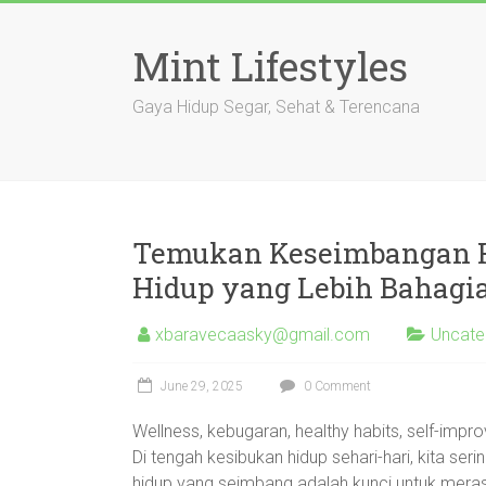
Skip
to
Mint Lifestyles
content
Gaya Hidup Segar, Sehat & Terencana
Temukan Keseimbangan Hi
Hidup yang Lebih Bahagi
xbaravecaasky@gmail.com
Uncate
June 29, 2025
0 Comment
Wellness, kebugaran, healthy habits, self-imp
Di tengah kesibukan hidup sehari-hari, kita se
hidup yang seimbang adalah kunci untuk merasa 