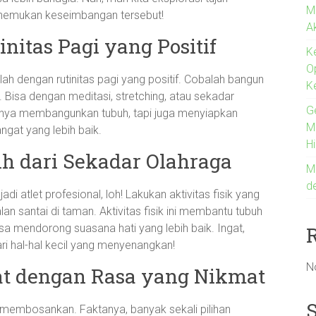
M
nemukan keseimbangan tersebut!
A
initas Pagi yang Positif
K
O
lah dengan rutinitas pagi yang positif. Cobalah bangun
K
i. Bisa dengan meditasi, stretching, atau sekadar
G
 hanya membangunkan tubuh, tapi juga menyiapkan
Me
gat yang lebih baik.
H
bih dari Sekadar Olahraga
M
d
di atlet profesional, loh! Lakukan aktivitas fisik yang
lan santai di taman. Aktivitas fisik ini membantu tubuh
a mendorong suasana hati yang lebih baik. Ingat,
ri hal-hal kecil yang menyenangkan!
N
t dengan Rasa yang Nikmat
 membosankan. Faktanya, banyak sekali pilihan