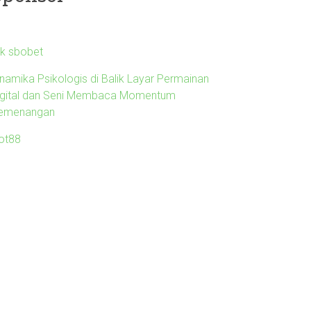
nk sbobet
inamika Psikologis di Balik Layar Permainan
igital dan Seni Membaca Momentum
emenangan
lot88