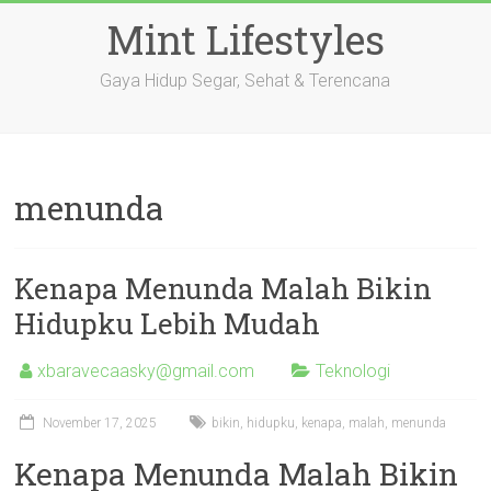
Skip
Mint Lifestyles
to
content
Gaya Hidup Segar, Sehat & Terencana
menunda
Kenapa Menunda Malah Bikin
Hidupku Lebih Mudah
xbaravecaasky@gmail.com
Teknologi
November 17, 2025
bikin
,
hidupku
,
kenapa
,
malah
,
menunda
Kenapa Menunda Malah Bikin