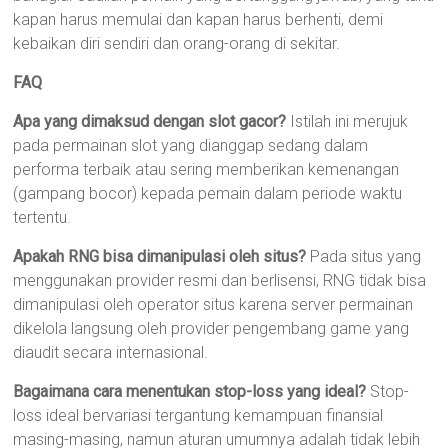
kapan harus memulai dan kapan harus berhenti, demi
kebaikan diri sendiri dan orang-orang di sekitar.
FAQ
Apa yang dimaksud dengan slot gacor?
Istilah ini merujuk
pada permainan slot yang dianggap sedang dalam
performa terbaik atau sering memberikan kemenangan
(gampang bocor) kepada pemain dalam periode waktu
tertentu.
Apakah RNG bisa dimanipulasi oleh situs?
Pada situs yang
menggunakan provider resmi dan berlisensi, RNG tidak bisa
dimanipulasi oleh operator situs karena server permainan
dikelola langsung oleh provider pengembang game yang
diaudit secara internasional.
Bagaimana cara menentukan stop-loss yang ideal?
Stop-
loss ideal bervariasi tergantung kemampuan finansial
masing-masing, namun aturan umumnya adalah tidak lebih