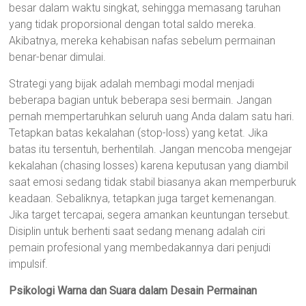
besar dalam waktu singkat, sehingga memasang taruhan
yang tidak proporsional dengan total saldo mereka.
Akibatnya, mereka kehabisan nafas sebelum permainan
benar-benar dimulai.
Strategi yang bijak adalah membagi modal menjadi
beberapa bagian untuk beberapa sesi bermain. Jangan
pernah mempertaruhkan seluruh uang Anda dalam satu hari.
Tetapkan batas kekalahan (stop-loss) yang ketat. Jika
batas itu tersentuh, berhentilah. Jangan mencoba mengejar
kekalahan (chasing losses) karena keputusan yang diambil
saat emosi sedang tidak stabil biasanya akan memperburuk
keadaan. Sebaliknya, tetapkan juga target kemenangan.
Jika target tercapai, segera amankan keuntungan tersebut.
Disiplin untuk berhenti saat sedang menang adalah ciri
pemain profesional yang membedakannya dari penjudi
impulsif.
Psikologi Warna dan Suara dalam Desain Permainan