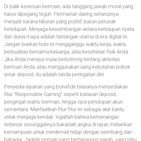
Di balik keseruan bermain, ada tanggung jawab moral yang
harus dipegang teguh. Permainan daring seharusnya
menjadi sarana hiburan yang positif, bukan perusak
kehidupan. Menjaga keseimbangan antara kehidupan nyata
dan dunia maya adalah tantangan utama di era digital ini.
Jangan biarkan hobi ini mengganggu waktu kerja, waktu
berkualitas bersama keluarga, atau kesehatan fisik Anda.
Jika Anda merasa mulai berbohong tentang aktivitas
bermain Anda, atau menggunakan uang kebutuhan pokok
untuk deposit, itu adalah tanda peringatan dini.
Penyedia layanan yang bonafide biasanya menyediakan
fitur “Responsible Gaming” seperti batasan deposit,
pengingat waktu bermain, hingga opsi penutupan akun
sementara. Manfaatkan fitur-fitur ini sebagai alat bantu
untuk menjaga kendali. Ingatlah bahwa kemenangan
terbesar sesungguhnya bukanlah angka di layar, melainkan
kemampuan untuk menikmati hidup dengan seimbang dan
bahagia. Jadilah pemain yang bertanggung jawab, yang tahu