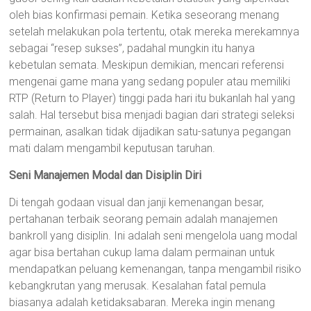
oleh bias konfirmasi pemain. Ketika seseorang menang
setelah melakukan pola tertentu, otak mereka merekamnya
sebagai “resep sukses”, padahal mungkin itu hanya
kebetulan semata. Meskipun demikian, mencari referensi
mengenai game mana yang sedang populer atau memiliki
RTP (Return to Player) tinggi pada hari itu bukanlah hal yang
salah. Hal tersebut bisa menjadi bagian dari strategi seleksi
permainan, asalkan tidak dijadikan satu-satunya pegangan
mati dalam mengambil keputusan taruhan.
Seni Manajemen Modal dan Disiplin Diri
Di tengah godaan visual dan janji kemenangan besar,
pertahanan terbaik seorang pemain adalah manajemen
bankroll yang disiplin. Ini adalah seni mengelola uang modal
agar bisa bertahan cukup lama dalam permainan untuk
mendapatkan peluang kemenangan, tanpa mengambil risiko
kebangkrutan yang merusak. Kesalahan fatal pemula
biasanya adalah ketidaksabaran. Mereka ingin menang