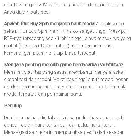
dari 10% hingga 20% dari total anggaran hiburan bulanan
Anda dalam satu sesi.
Apakah fitur Buy Spin menjamin balik modal?
Tidak sama
sekali. Fitur Buy Spin memiliki risiko sangat tinggi. Meskipun
RTP-nya terkadang sedikit lebih tinggi, biaya masuknya yang
mahal (biasanya 100x taruhan) tidak menjamin hasil
kemenangan akan menutupi biaya tersebut.
Mengapa penting memilih game berdasarkan volatilitas?
Memilih volatilitas yang sesuai membantu menyelaraskan
ekspektasi dan modal. Volatilitas tinggi butuh modal besar
dan kesabaran, sementara volatilitas rendah cocok untuk
modal terbatas dan permainan santai.
Penutup
Dunia permainan digital adalah samudra luas yang penuh
dengan gelombang tantangan dan pulau harta karun.
Menavigasi samudra ini membutuhkan lebih dari sekadar