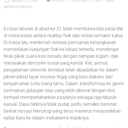
January 10, 2026
link slot777
,
situs slot777
,
slot777 gacor
gampang menang
Evolusi hiburan di abad ke-21 telah membawa kita pada titik
di mana batas antara realitas fisik dan virtual semakin kabur.
Di masa lalu, menikmati sensasi permainan ketangkasan
memerlukan kunjungan fisik ke lokasi tertentu, mendengar
hiruk-pikuk suara koin beradu dengan nampan logam, dan
merasakan atmosfer sosial yang kental. Kini, semua
pengalaman sensorik tersebut telah dipadatkan ke dalam
piksel-piksel layar resolusi tinggi yang bisa diakses dari
kenyamanan sofa ruang tamu. Dalam transformasi ini, genre
permainan gulungan atau yang lebih dikenal dengan slot,
berhasil mempertahankan posisinya sebagai raja hiburan
kasual. Daya tariknya tidak pudar, justru semakin bersinar
berkat inovasi teknologi yang terus menerus menyuntikkan
nafas baru ke dalam mekanisme klasiknya.