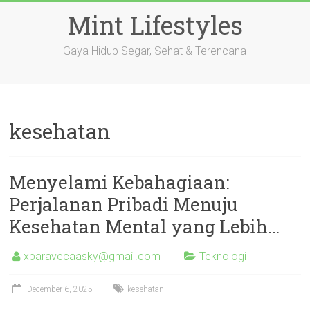
Skip
Mint Lifestyles
to
content
Gaya Hidup Segar, Sehat & Terencana
kesehatan
Menyelami Kebahagiaan:
Perjalanan Pribadi Menuju
Kesehatan Mental yang Lebih…
xbaravecaasky@gmail.com
Teknologi
December 6, 2025
kesehatan