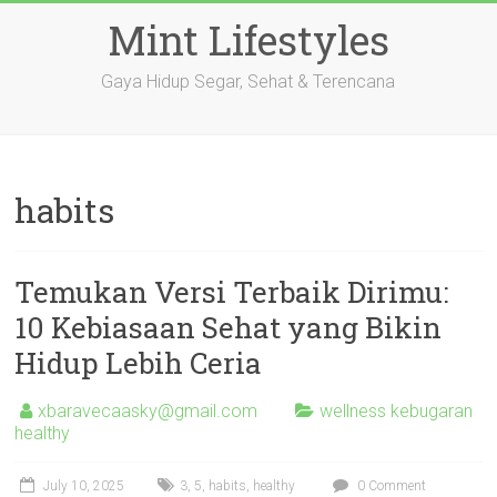
Skip
Mint Lifestyles
to
content
Gaya Hidup Segar, Sehat & Terencana
habits
Temukan Versi Terbaik Dirimu:
10 Kebiasaan Sehat yang Bikin
Hidup Lebih Ceria
xbaravecaasky@gmail.com
wellness kebugaran
healthy
July 10, 2025
3
,
5
,
habits
,
healthy
0 Comment