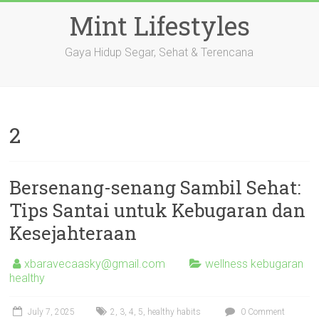
Skip
Mint Lifestyles
to
content
Gaya Hidup Segar, Sehat & Terencana
2
Bersenang-senang Sambil Sehat:
Tips Santai untuk Kebugaran dan
Kesejahteraan
xbaravecaasky@gmail.com
wellness kebugaran
healthy
July 7, 2025
2
,
3
,
4
,
5
,
healthy habits
0 Comment