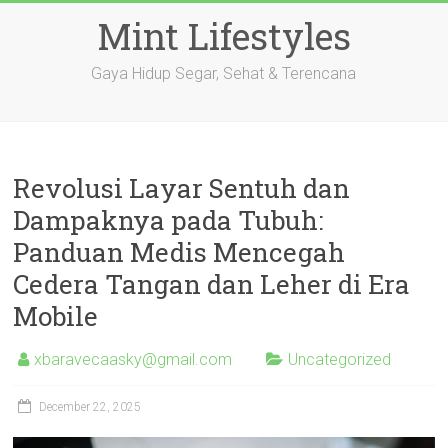
Skip
Mint Lifestyles
to
content
Gaya Hidup Segar, Sehat & Terencana
Revolusi Layar Sentuh dan
Dampaknya pada Tubuh:
Panduan Medis Mencegah
Cedera Tangan dan Leher di Era
Mobile
xbaravecaasky@gmail.com
Uncategorized
December 22, 2025