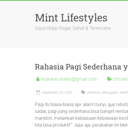
Skip
to
Mint Lifestyles
content
Gaya Hidup Segar, Sehat & Terencana
Rahasia Pagi Sederhana 
xbaravecaasky@gmail.com
Uncate
September 16, 2025
Wellness, kebugaran, healt
Pagi itu biasa-biasa aja: alarm bunyi, gue rebu
sadar, pagi yang sederhana bisa banget nentuin
maraton, melainkan kebiasaan-kebiasaan kecil y
kita bisa produktif.” Jujur aja, perubahan ini bi