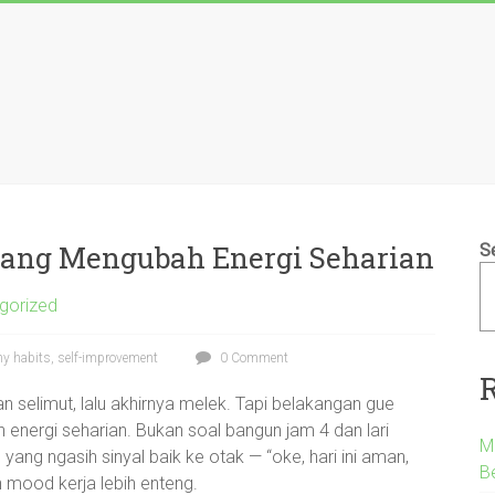
yang Mengubah Energi Seharian
S
gorized
hy habits, self-improvement
0 Comment
tan selimut, lalu akhirnya melek. Tapi belakangan gue
 energi seharian. Bukan soal bangun jam 4 dan lari
M
ang ngasih sinyal baik ke otak — “oke, hari ini aman,
B
kin mood kerja lebih enteng.