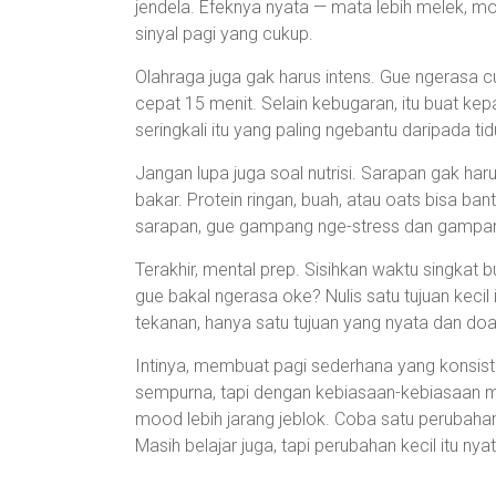
jendela. Efeknya nyata — mata lebih melek, m
sinyal pagi yang cukup.
Olahraga juga gak harus intens. Gue ngerasa
cepat 15 menit. Selain kebugaran, itu buat kepa
seringkali itu yang paling ngebantu daripada ti
Jangan lupa juga soal nutrisi. Sarapan gak h
bakar. Protein ringan, buah, atau oats bisa ban
sarapan, gue gampang nge-stress dan gampang
Terakhir, mental prep. Sisihkan waktu singkat bua
gue bakal ngerasa oke? Nulis satu tujuan kecil i
tekanan, hanya satu tujuan yang nyata dan doa
Intinya, membuat pagi sederhana yang konsiste
sempurna, tapi dengan kebiasaan-kebiasaan mino
mood lebih jarang jeblok. Coba satu perubahan 
Masih belajar juga, tapi perubahan kecil itu ny