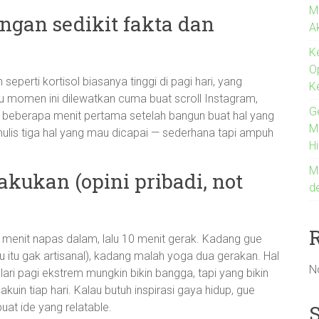
M
ngan sedikit fakta dan
A
K
O
eperti kortisol biasanya tinggi di pagi hari, yang
K
u momen ini dilewatkan cuma buat scroll Instagram,
G
 beberapa menit pertama setelah bangun buat hal yang
Me
u nulis tiga hal yang mau dicapai — sederhana tapi ampuh
H
M
akukan (opini pribadi, not
d
ima menit napas dalam, lalu 10 menit gerak. Kadang gue
ahu itu gak artisanal), kadang malah yoga dua gerakan. Hal
N
 lari pagi ekstrem mungkin bikin bangga, tapi yang bikin
lakuin tiap hari. Kalau butuh inspirasi gaya hidup, gue
uat ide yang relatable.