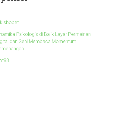
nk sbobet
inamika Psikologis di Balik Layar Permainan
igital dan Seni Membaca Momentum
emenangan
lot88