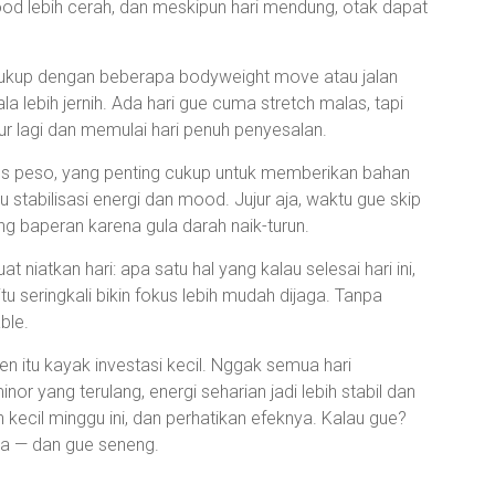
ood lebih cerah, dan meskipun hari mendung, otak dapat
 cukup dengan beberapa bodyweight move atau jalan
la lebih jernih. Ada hari gue cuma stretch malas, tapi
dur lagi dan memulai hari penuh penyesalan.
arus peso, yang penting cukup untuk memberikan bahan
tu stabilisasi energi dan mood. Jujur aja, waktu gue skip
 baperan karena gula darah naik-turun.
t niatkan hari: apa satu hal yang kalau selesai hari ini,
tu seringkali bikin fokus lebih mudah dijaga. Tanpa
ble.
n itu kayak investasi kecil. Nggak semua hari
r yang terulang, energi seharian jadi lebih stabil dan
kecil minggu ini, dan perhatikan efeknya. Kalau gue?
ata — dan gue seneng.