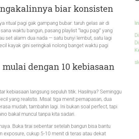
a ngakalinnya biar konsisten
li
 ritual pagi gak gampang bubar: taruh gelas air di
sana waktu bangun, pasang playlist “lagu pagi” yang
D
atau set alarm dua nada — satu bunyi lembut, satu lagi
D
kecil kayak gini seringkali nolong banget waktu pagi
K
s
n mulai dengan 10 kebiasaan
ar kebiasaan langsung sepuluh titik. Hasilnya? Seminggu
kecil yang realistis. Misal: tiga menit pernapasan, dua
terasa mudah, tambahin lagi. Ini bukan soal perfect, tapi
no bakal muncul tanpa kita sadari.
ahaya. Buka tirai sebentar setelah bangun bisa bantu
sun exposure, cukup 5-10 menit di teras atau dekat