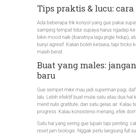
Tips praktis & lucu: car
Ada beberapa trik konyol yang gue pakai supaya
samping tempat tidur supaya harus ngadep ke 
bikin mood naik (ibaratnya lagu jingle hidup), 
bunyi agresif. Kalian boleh ketawa, tapi tricks 
masih berat.
Buat yang males: janga
baru
Gue sempet mikir mau jadi superman pagi, daft
lalu. Lebih efektif buat mulai satu atau dua hal 
menit nulis gratitute, dan satu gelas air. Kalau 
progress. Kalau konsistensi menang, efek domi
Satu hal yang sering gue lupain tapi penting: c
reset jam biologis. Nggak perlu langsung full 