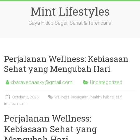
Skip
Mint Lifestyles
to
content
Gaya Hidup Segar, Sehat & Terencana
Perjalanan Wellness: Kebiasaan
Sehat yang Mengubah Hari
xbaravecaasky@gmail.com
Uncategorized
October 3, 2025
Wellness, kebugaran, healthy habits, self-
improvement
Perjalanan Wellness:
Kebiasaan Sehat yang
Mengubah Hari