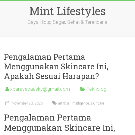
Skip
Mint Lifestyles
to
content
Gaya Hidup Segar, Sehat & Terencana
Pengalaman Pertama
Menggunakan Skincare Ini,
Apakah Sesuai Harapan?
xbaravecaasky@gmail.com
Teknologi
November 23, 2025
artificial intelligence
,
skincare
Pengalaman Pertama
Menggunakan Skincare Ini,