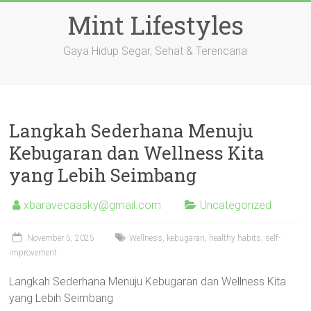
Skip
Mint Lifestyles
to
content
Gaya Hidup Segar, Sehat & Terencana
Langkah Sederhana Menuju
Kebugaran dan Wellness Kita
yang Lebih Seimbang
xbaravecaasky@gmail.com
Uncategorized
November 5, 2025
Wellness, kebugaran, healthy habits, self-
improvement
Langkah Sederhana Menuju Kebugaran dan Wellness Kita
yang Lebih Seimbang