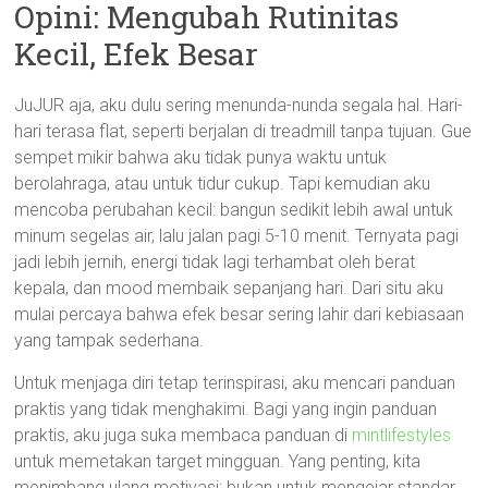
Opini: Mengubah Rutinitas
Kecil, Efek Besar
JuJUR aja, aku dulu sering menunda-nunda segala hal. Hari-
hari terasa flat, seperti berjalan di treadmill tanpa tujuan. Gue
sempet mikir bahwa aku tidak punya waktu untuk
berolahraga, atau untuk tidur cukup. Tapi kemudian aku
mencoba perubahan kecil: bangun sedikit lebih awal untuk
minum segelas air, lalu jalan pagi 5-10 menit. Ternyata pagi
jadi lebih jernih, energi tidak lagi terhambat oleh berat
kepala, dan mood membaik sepanjang hari. Dari situ aku
mulai percaya bahwa efek besar sering lahir dari kebiasaan
yang tampak sederhana.
Untuk menjaga diri tetap terinspirasi, aku mencari panduan
praktis yang tidak menghakimi. Bagi yang ingin panduan
praktis, aku juga suka membaca panduan di
mintlifestyles
untuk memetakan target mingguan. Yang penting, kita
menimbang ulang motivasi: bukan untuk mengejar standar