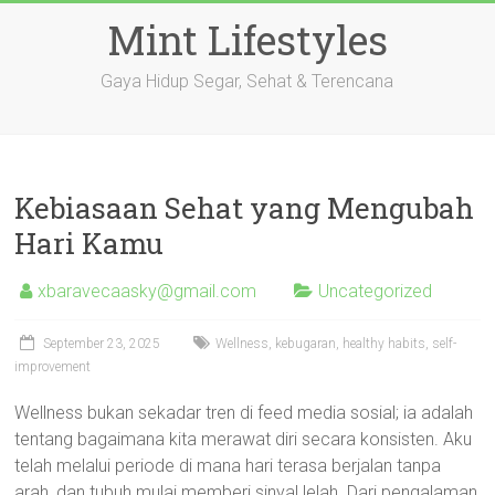
Skip
Mint Lifestyles
to
content
Gaya Hidup Segar, Sehat & Terencana
Kebiasaan Sehat yang Mengubah
Hari Kamu
xbaravecaasky@gmail.com
Uncategorized
September 23, 2025
Wellness, kebugaran, healthy habits, self-
improvement
Wellness bukan sekadar tren di feed media sosial; ia adalah
tentang bagaimana kita merawat diri secara konsisten. Aku
telah melalui periode di mana hari terasa berjalan tanpa
arah, dan tubuh mulai memberi sinyal lelah. Dari pengalaman