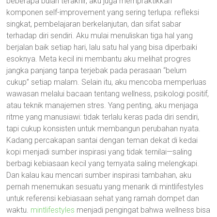
beberapa bulan terakhir, aku juga mempraktikkan
komponen self-improvement yang sering terlupa: refleksi
singkat, pembelajaran berkelanjutan, dan sifat sabar
terhadap diri sendiri. Aku mulai menuliskan tiga hal yang
berjalan baik setiap hari, lalu satu hal yang bisa diperbaiki
esoknya. Meta kecil ini membantu aku melihat progres
jangka panjang tanpa terjebak pada perasaan “belum
cukup” setiap malam. Selain itu, aku mencoba memperluas
wawasan melalui bacaan tentang wellness, psikologi positif,
atau teknik manajemen stres. Yang penting, aku menjaga
ritme yang manusiawi: tidak terlalu keras pada diri sendiri,
tapi cukup konsisten untuk membangun perubahan nyata.
Kadang percakapan santai dengan teman dekat di kedai
kopi menjadi sumber inspirasi yang tidak ternilai—saling
berbagi kebiasaan kecil yang ternyata saling melengkapi.
Dan kalau kau mencari sumber inspirasi tambahan, aku
pernah menemukan sesuatu yang menarik di mintlifestyles
untuk referensi kebiasaan sehat yang ramah dompet dan
waktu.
mintlifestyles
menjadi pengingat bahwa wellness bisa