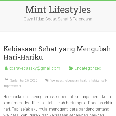
Skip
Mint Lifestyles
to
content
Gaya Hidup Segar, Sehat & Terencana
Kebiasaan Sehat yang Mengubah
Hari-Hariku
xbaravecaasky@gmail.com
Uncategorized
September 26, 2025
Wellness, kebugaran, healthy habits, self-
improvement
Hari-hariku dulu sering terasa seperti aliran tanpa henti: kerja,
komitmen, deadline, lalu tabir lelah bertumpuk di bagian akhir
hari. Tapi sejak aku mulai mengganti cara pandang tentang
wellness, kebugaran, dan kebiasaan sehari-hari, hari-hari