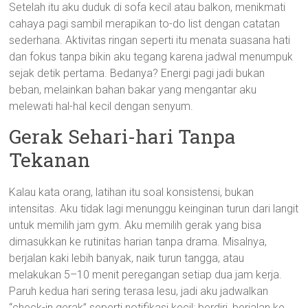
Setelah itu aku duduk di sofa kecil atau balkon, menikmati
cahaya pagi sambil merapikan to-do list dengan catatan
sederhana. Aktivitas ringan seperti itu menata suasana hati
dan fokus tanpa bikin aku tegang karena jadwal menumpuk
sejak detik pertama. Bedanya? Energi pagi jadi bukan
beban, melainkan bahan bakar yang mengantar aku
melewati hal-hal kecil dengan senyum.
Gerak Sehari-hari Tanpa
Tekanan
Kalau kata orang, latihan itu soal konsistensi, bukan
intensitas. Aku tidak lagi menunggu keinginan turun dari langit
untuk memilih jam gym. Aku memilih gerak yang bisa
dimasukkan ke rutinitas harian tanpa drama. Misalnya,
berjalan kaki lebih banyak, naik turun tangga, atau
melakukan 5–10 menit peregangan setiap dua jam kerja.
Paruh kedua hari sering terasa lesu, jadi aku jadwalkan
“check-in gerak” seperti notifikasi kecil: berdiri, berjalan ke