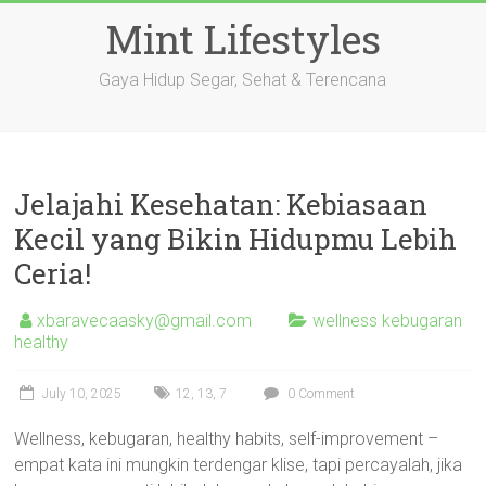
Skip
Mint Lifestyles
to
content
Gaya Hidup Segar, Sehat & Terencana
Jelajahi Kesehatan: Kebiasaan
Kecil yang Bikin Hidupmu Lebih
Ceria!
xbaravecaasky@gmail.com
wellness kebugaran
healthy
July 10, 2025
12
,
13
,
7
0 Comment
Wellness, kebugaran, healthy habits, self-improvement –
empat kata ini mungkin terdengar klise, tapi percayalah, jika