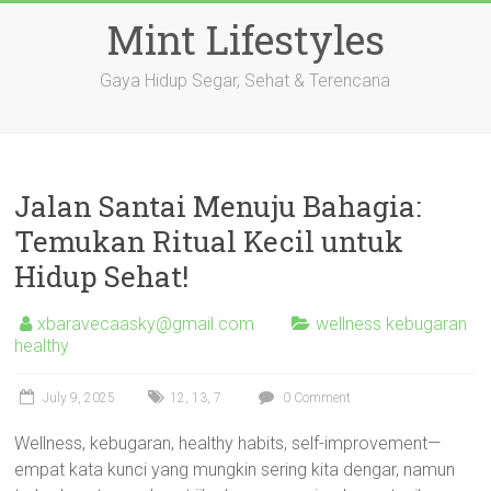
Skip
Mint Lifestyles
to
content
Gaya Hidup Segar, Sehat & Terencana
Jalan Santai Menuju Bahagia:
Temukan Ritual Kecil untuk
Hidup Sehat!
xbaravecaasky@gmail.com
wellness kebugaran
healthy
July 9, 2025
12
,
13
,
7
0 Comment
Wellness, kebugaran, healthy habits, self-improvement—
empat kata kunci yang mungkin sering kita dengar, namun