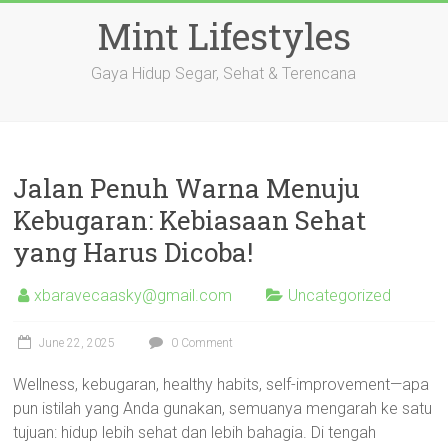
Skip
Mint Lifestyles
to
content
Gaya Hidup Segar, Sehat & Terencana
Jalan Penuh Warna Menuju
Kebugaran: Kebiasaan Sehat
yang Harus Dicoba!
xbaravecaasky@gmail.com
Uncategorized
June 22, 2025
0 Comment
Wellness, kebugaran, healthy habits, self-improvement—apa
pun istilah yang Anda gunakan, semuanya mengarah ke satu
tujuan: hidup lebih sehat dan lebih bahagia. Di tengah