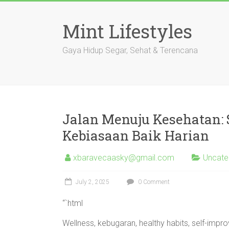
Skip
to
Mint Lifestyles
content
Gaya Hidup Segar, Sehat & Terencana
Jalan Menuju Kesehatan:
Kebiasaan Baik Harian
xbaravecaasky@gmail.com
Uncate
July 2, 2025
0 Comment
“`html
Wellness, kebugaran, healthy habits, self-impr