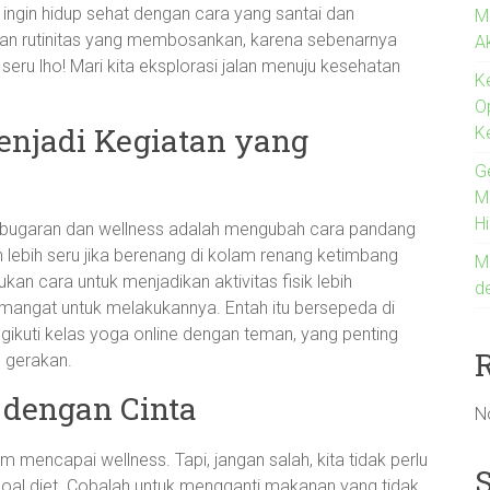
i ingin hidup sehat dengan cara yang santai dan
M
gan rutinitas yang membosankan, karena sebenarnya
A
seru lho! Mari kita eksplorasi jalan menuju kesehatan
K
O
enjadi Kegiatan yang
K
G
Me
H
ebugaran dan wellness adalah mengubah cara pandang
ah lebih seru jika berenang di kolam renang ketimbang
M
n cara untuk menjadikan aktivitas fisik lebih
d
mangat untuk melakukannya. Entah itu bersepeda di
gikuti kelas yoga online dengan teman, yang penting
 gerakan.
 dengan Cinta
N
 mencapai wellness. Tapi, jangan salah, kita tidak perlu
ra soal diet. Cobalah untuk mengganti makanan yang tidak