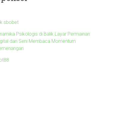
nk sbobet
inamika Psikologis di Balik Layar Permainan
igital dan Seni Membaca Momentum
emenangan
lot88